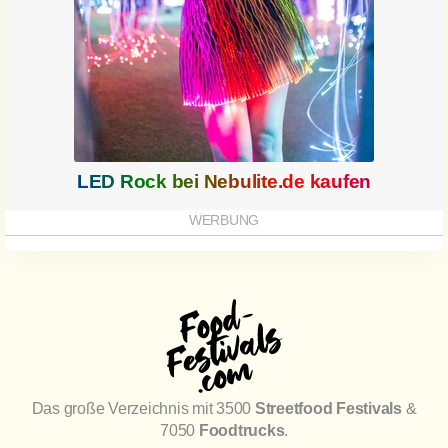
LED Rock bei
Nebulite.de
kaufen
Das große Verzeichnis mit 3500
Streetfood Festivals
&
7050
Foodtrucks
.