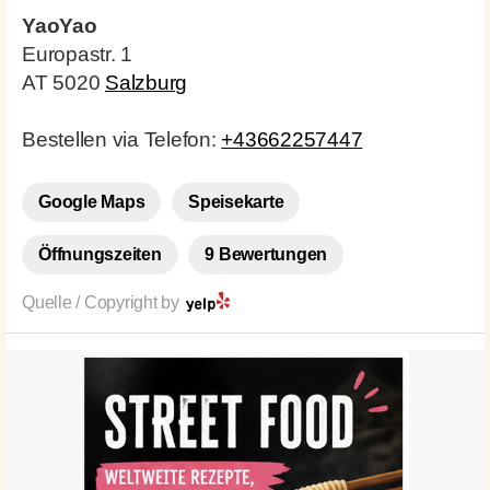
YaoYao
Europastr. 1
AT 5020
Salzburg
Bestellen via Telefon:
+43662257447
Google Maps
Speisekarte
Öffnungszeiten
9 Bewertungen
Quelle / Copyright by