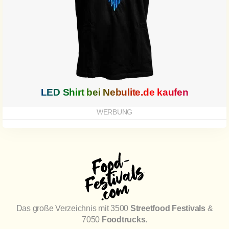
LED Shirt bei
Nebulite.de
kaufen
Das große Verzeichnis mit 3500
Streetfood Festivals
&
7050
Foodtrucks
.