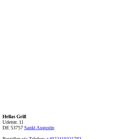
Hellas Grill
Udetstr. 11
DE 53757
Sankt Augustin
Bestellen via Telefon:
+4922419321783