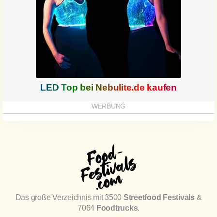
LED Top bei
Nebulite.de
kaufen
Das große Verzeichnis mit 3500
Streetfood Festivals
&
7064
Foodtrucks
.