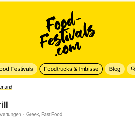
Food Festivals
Foodtrucks & Imbisse
Blog
rtmund
ll
wertungen ⬝ Greek, Fast Food