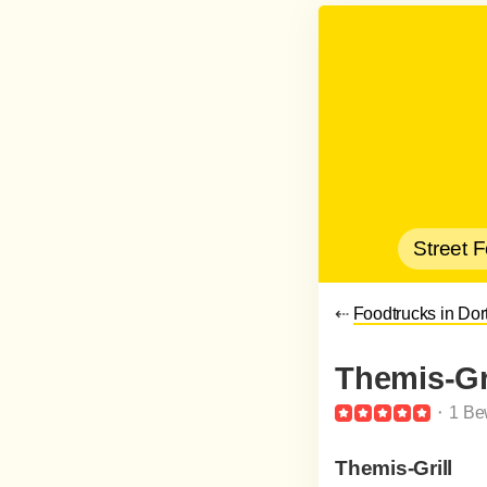
Street 
⇠
Foodtrucks in Do
Themis-Gri
⬝ 1 Be
Themis-Grill