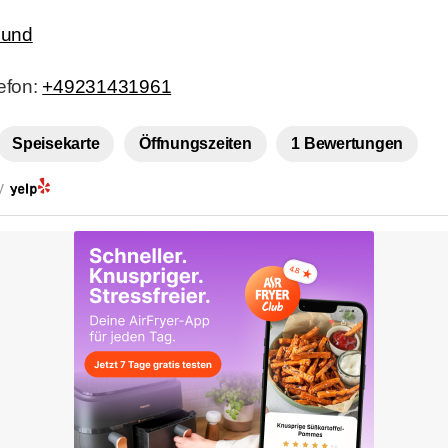
mund
lefon:
+49231431961
Speisekarte
Öffnungszeiten
1 Bewertungen
by