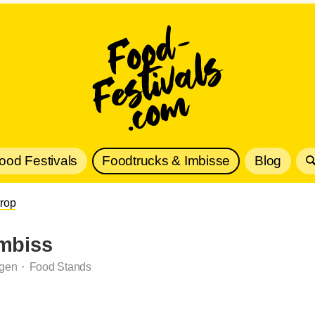
Food Festivals
Foodtrucks & Imbisse
Blog
trop
Imbiss
gen ⬝ Food Stands
s