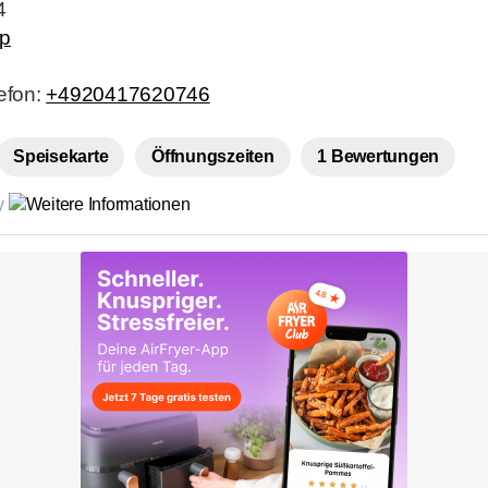
4
op
lefon:
+4920417620746
Speisekarte
Öffnungszeiten
1 Bewertungen
by