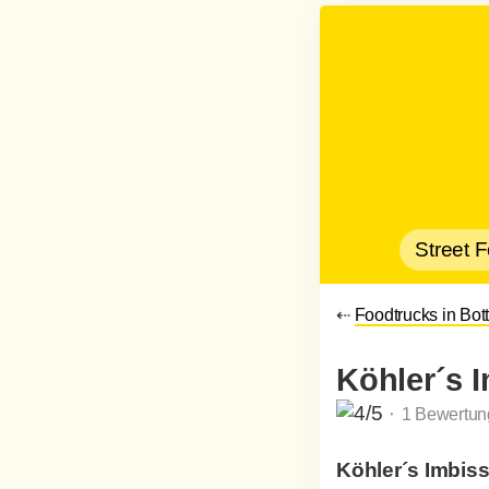
Street 
⇠
Foodtrucks in Bot
Köhler´s 
⬝ 1 Bewertun
Köhler´s Imbis