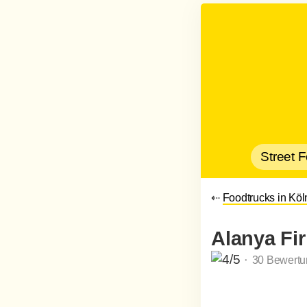
Street 
⇠
Foodtrucks in Köl
Alanya Fir
⬝ 30 Bewertun