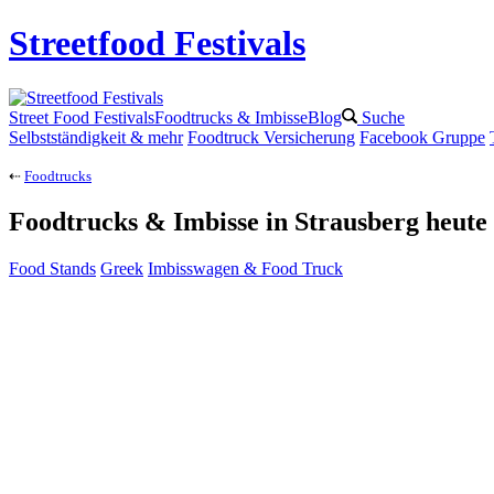
Streetfood Festivals
Street Food Festivals
Foodtrucks & Imbisse
Blog
Suche
Selbstständigkeit & mehr
Foodtruck Versicherung
Facebook Gruppe
⇠
Foodtrucks
Foodtrucks
& Imbisse in
Strausberg
heute
Food Stands
Greek
Imbisswagen & Food Truck