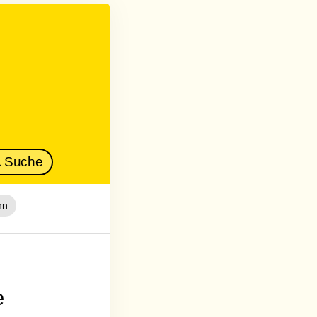
Suche
nn
e