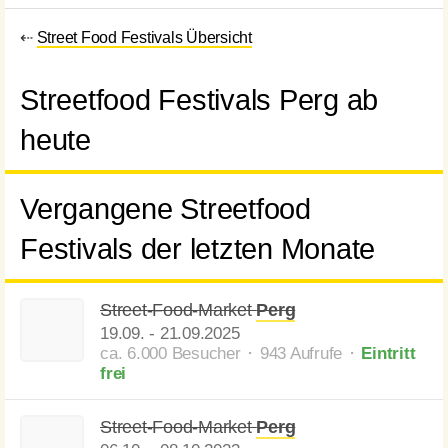
⇠
Street Food Festivals Übersicht
Streetfood Festivals Perg ab
heute
Vergangene Streetfood
Festivals der letzten Monate
Street-Food-Market
Perg
19.09.
-
21.09.2025
ca. 6.000 Besucher ⬝ 943 Aufrufe
⬝
Eintritt
frei
Street-Food-Market
Perg