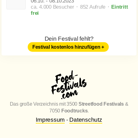
06.10.
-
08.10.2023
ca. 4.000 Besucher ⬝ 852 Aufrufe
⬝
Eintritt
frei
Dein Festival fehlt?
Festival kostenlos hinzufügen +
Das große Verzeichnis mit 3500
Streetfood Festivals
&
7050
Foodtrucks
.
Impressum
-
Datenschutz