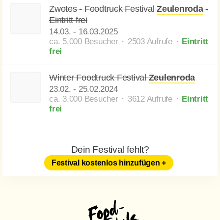
Zwotes - Foodtruck Festival
Zeulenroda
-
Eintritt frei
14.03.
-
16.03.2025
ca. 5.000 Besucher ⬝ 2503 Aufrufe
⬝
Eintritt
frei
Winter Foodtruck Festival
Zeulenroda
23.02.
-
25.02.2024
ca. 3.000 Besucher ⬝ 3612 Aufrufe
⬝
Eintritt
frei
Dein Festival fehlt?
Festival kostenlos hinzufügen +