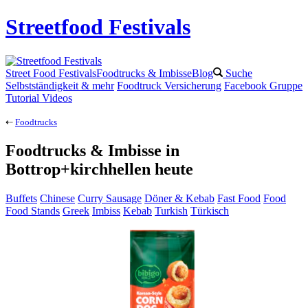
Streetfood Festivals
Street Food Festivals
Foodtrucks & Imbisse
Blog
Suche
Selbstständigkeit & mehr
Foodtruck Versicherung
Facebook Gruppe
Tutorial Videos
⇠
Foodtrucks
Foodtrucks
& Imbisse in
Bottrop+kirchhellen
heute
Buffets
Chinese
Curry Sausage
Döner & Kebab
Fast Food
Food
Food Stands
Greek
Imbiss
Kebab
Turkish
Türkisch