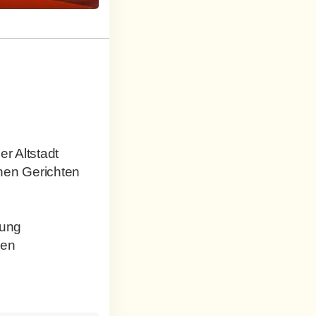
r Altstadt
chen Gerichten
tung
nen