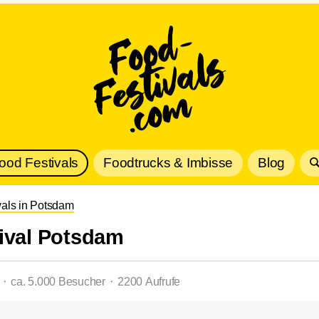
Food Festivals
Foodtrucks & Imbisse
Blog
vals in Potsdam
ival Potsdam
l ⬝ ca. 5.000 Besucher ⬝ 2200 Aufrufe