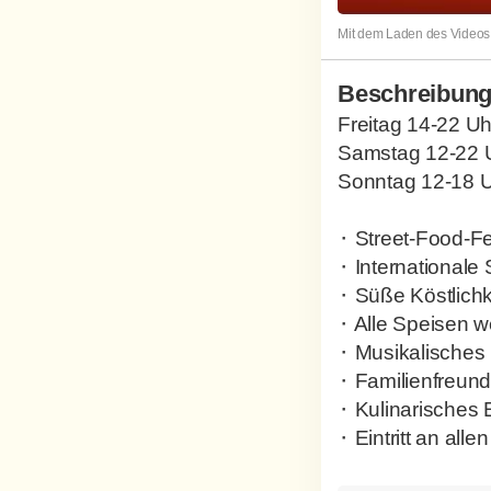
Mit dem Laden des Videos 
Beschreibun
Freitag 14-22 Uh
Samstag 12-22 
Sonntag 12-18 
⬝ Street-Food-Fe
⬝ Internationale
⬝ Süße Köstlichk
⬝ Alle Speisen we
⬝ Musikalisches
⬝ Familienfreund
⬝ Kulinarisches
⬝ Eintritt an all