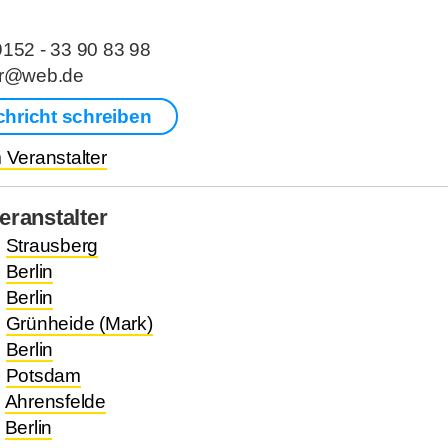
9152 - 33 90 83 98
ner@web.de
chricht schreiben
Veranstalter
ranstalter
.
Strausberg
.
Berlin
.
Berlin
.
Grünheide (Mark)
.
Berlin
.
Potsdam
.
Ahrensfelde
Berlin