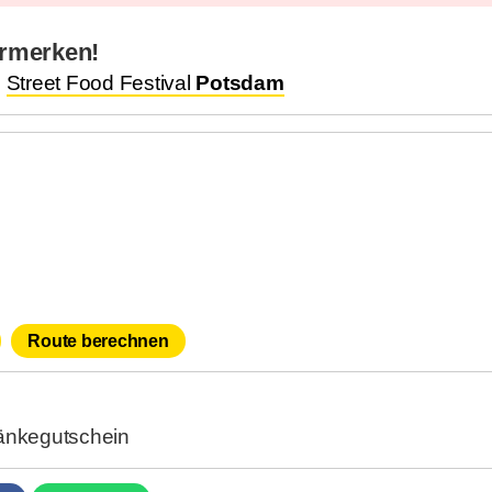
rmerken!
.
Street Food Festival
Potsdam
Route berechnen
ränkegutschein