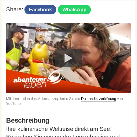
Share:
Facebook
WhatsApp
Mit dem Laden des Videos akzeptieren Sie die
Datenschutzerklärung
von
YouTube.
Beschreibung
Ihre kulinarische Weltreise direkt am See!
Besuchen Sie uns an der Löwenbastion und