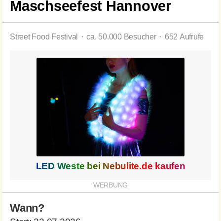
Maschseefest Hannover
Street Food Festival ⬝ ca. 50.000 Besucher ⬝ 652 Aufrufe
LED Weste bei
Nebulite.de
kaufen
Wann?