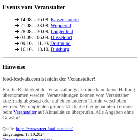
Events vom Veranstalter
➔
14.08. - 16.08.
Kaiserslautern
➔
21.08. - 23.08.
Wuppertal
➔
28.08. - 30.08.
Langenfeld
➔
03.09. - 06.09.
Düsseldorf
➔
09.10. - 11.10.
Dortmund
➔
16.10. - 18.10.
Duisburg
Hinweise
food-festivals.com ist nicht der Veranstalter!
Für die Richtigkeit der Veranstaltungs-Termine kann keine Haftung
übernommen werden. Veranstaltungen können vom Veranstalter
kurzfristig abgesagt oder auf einen anderen Termin verschoben
werden. Wir empfehlen grundsätzlich, die hier genannten Termine
beim
Veranstalter
auf Aktualität zu überprüfen. Alle Angaben ohne
Gewähr!
Quelle:
https://www.street-food-music.de/
Eingetragen: 18.10.2024
Eintrag beanstanden / melden