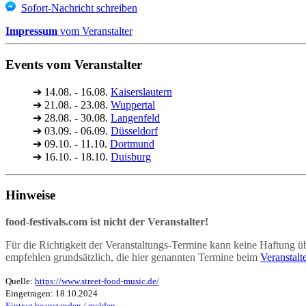
Sofort-Nachricht schreiben
Impressum
vom Veranstalter
Events vom Veranstalter
➔
14.08. - 16.08.
Kaiserslautern
➔
21.08. - 23.08.
Wuppertal
➔
28.08. - 30.08.
Langenfeld
➔
03.09. - 06.09.
Düsseldorf
➔
09.10. - 11.10.
Dortmund
➔
16.10. - 18.10.
Duisburg
Hinweise
food-festivals.com ist nicht der Veranstalter!
Für die Richtigkeit der Veranstaltungs-Termine kann keine Haftung 
empfehlen grundsätzlich, die hier genannten Termine beim
Veranstalt
Quelle:
https://www.street-food-music.de/
Eingetragen: 18.10.2024
Eintrag beanstanden / melden