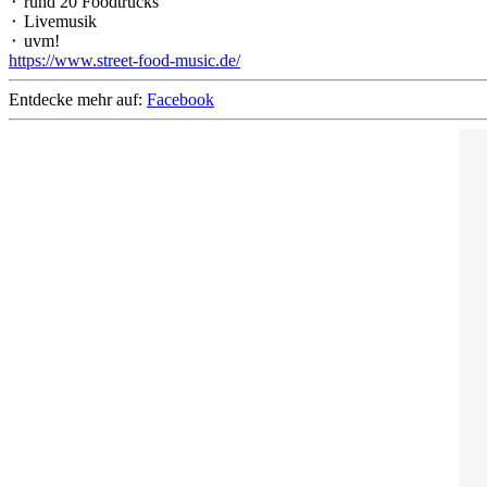
⬝ rund 20 Foodtrucks
⬝ Livemusik
⬝ uvm!
https://www.street-food-music.de/
Entdecke mehr auf:
Facebook