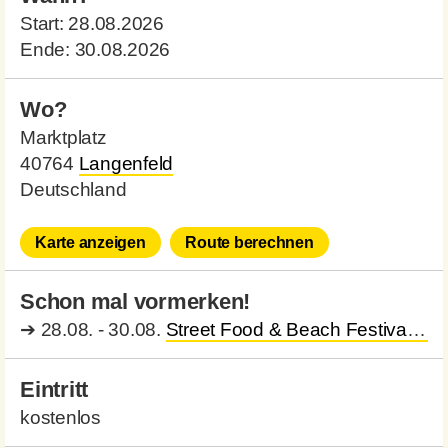
Start:
28.08.2026
Ende:
30.08.2026
Wo?
Marktplatz
40764
Langenfeld
Deutschland
Karte anzeigen
Route berechnen
Schon mal vormerken!
➔
28.08. - 30.08.
Street Food & Beach Festival
Lan
Eintritt
kostenlos