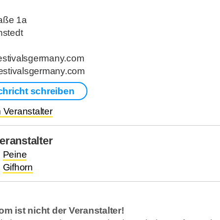
aße 1a
stedt
festivalsgermany.com
estivalsgermany.com
chricht schreiben
Veranstalter
ranstalter
.
Peine
.
Gifhorn
om ist nicht der Veranstalter!