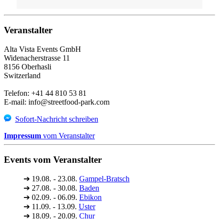
Veranstalter
Alta Vista Events GmbH
Widenacherstrasse 11
8156 Oberhasli
Switzerland
Telefon: +41 44 810 53 81
E-mail: info@streetfood-park.com
Sofort-Nachricht schreiben
Impressum
vom Veranstalter
Events vom Veranstalter
➔
19.08. - 23.08.
Gampel-Bratsch
➔
27.08. - 30.08.
Baden
➔
02.09. - 06.09.
Ebikon
➔
11.09. - 13.09.
Uster
➔
18.09. - 20.09.
Chur