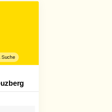
Suche
euzberg