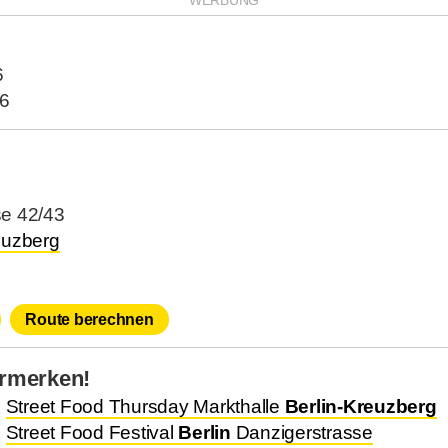
6
26
e 42/43
euzberg
Route berechnen
rmerken!
.
Street Food Thursday Markthalle
Berlin-Kreuzberg
.
Street Food Festival
Berlin
Danzigerstrasse