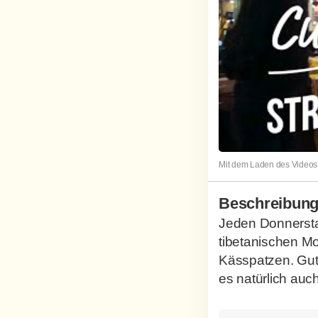
Mit dem Laden des Videos 
Beschreibun
Jeden Donnerstag
tibetanischen M
Kässpatzen. Gute
es natürlich auch