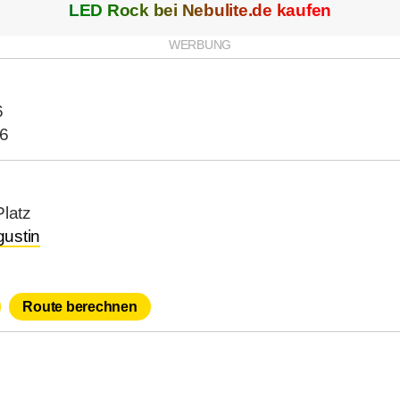
LED Rock bei
Nebulite.de
kaufen
6
26
Platz
ustin
Route berechnen