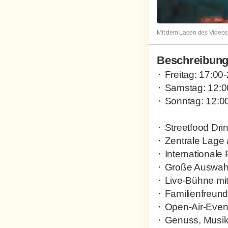
Mit dem Laden des Videos 
Beschreibun
⬝ Freitag: 17:00
⬝ Samstag: 12:0
⬝ Sonntag: 12:0
⬝ Streetfood Dri
⬝ Zentrale Lage
⬝ Internationale 
⬝ Große Auswahl 
⬝ Live-Bühne mit
⬝ Familienfreund
⬝ Open-Air-Event
⬝ Genuss, Musik