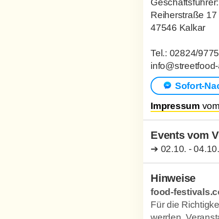
Geschäftsführer:
Reiherstraße 17
47546 Kalkar
Tel.: 02824/977
info@streetfood-
Sofort-Na
Impressum
vom 
Events vom Ve
➔
02.10. - 04.10
Hinweise
food-festivals.c
Für die Richtig
werden. Veransta