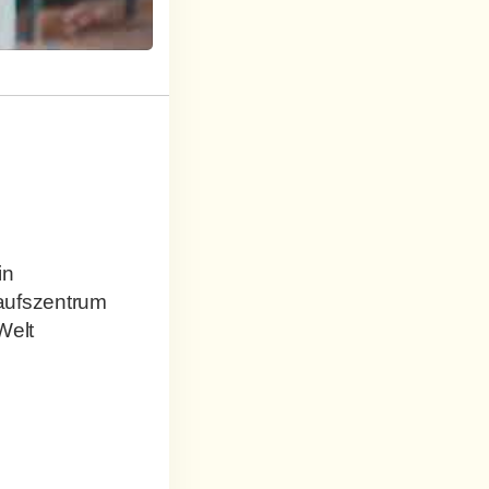
in
aufszentrum
Welt