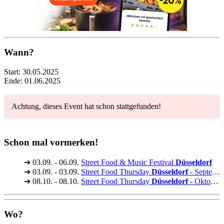
Wann?
Start:
30.05.2025
Ende:
01.06.2025
Achtung, dieses Event hat schon stattgefunden!
Schon mal vormerken!
➔
03.09. - 06.09.
Street Food & Music Festival
Düsseldorf
➔
03.09. - 03.09.
Street Food Thursday
Düsseldorf
- September
➔
08.10. - 08.10.
Street Food Thursday
Düsseldorf
- Oktober Das große Finale
Wo?