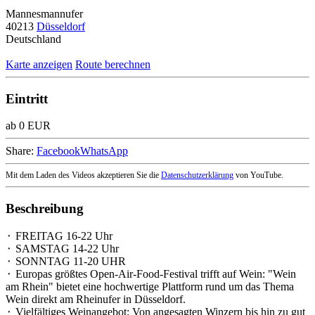
Mannesmannufer
40213
Düsseldorf
Deutschland
Karte anzeigen
Route berechnen
Eintritt
ab 0 EUR
Share:
Facebook
WhatsApp
Mit dem Laden des Videos akzeptieren Sie die
Datenschutzerklärung
von YouTube.
Beschreibung
⬝ FREITAG 16-22 Uhr
⬝ SAMSTAG 14-22 Uhr
⬝ SONNTAG 11-20 UHR
⬝ Europas größtes Open-Air-Food-Festival trifft auf Wein: "Wein
am Rhein" bietet eine hochwertige Plattform rund um das Thema
Wein direkt am Rheinufer in Düsseldorf.
⬝ Vielfältiges Weinangebot: Von angesagten Winzern bis hin zu gut