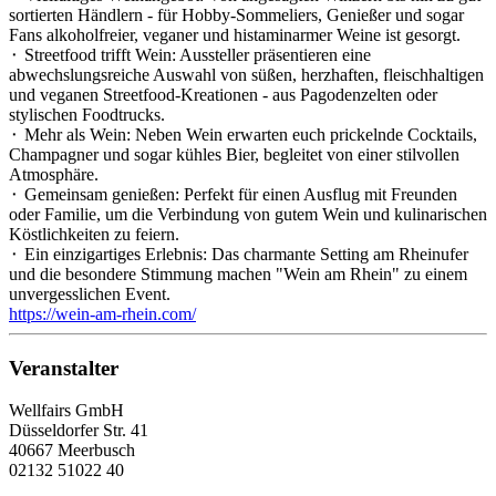
sortierten Händlern - für Hobby-Sommeliers, Genießer und sogar
Fans alkoholfreier, veganer und histaminarmer Weine ist gesorgt.
⬝ Streetfood trifft Wein: Aussteller präsentieren eine
abwechslungsreiche Auswahl von süßen, herzhaften, fleischhaltigen
und veganen Streetfood-Kreationen - aus Pagodenzelten oder
stylischen Foodtrucks.
⬝ Mehr als Wein: Neben Wein erwarten euch prickelnde Cocktails,
Champagner und sogar kühles Bier, begleitet von einer stilvollen
Atmosphäre.
⬝ Gemeinsam genießen: Perfekt für einen Ausflug mit Freunden
oder Familie, um die Verbindung von gutem Wein und kulinarischen
Köstlichkeiten zu feiern.
⬝ Ein einzigartiges Erlebnis: Das charmante Setting am Rheinufer
und die besondere Stimmung machen "Wein am Rhein" zu einem
unvergesslichen Event.
https://wein-am-rhein.com/
Veranstalter
Wellfairs GmbH
Düsseldorfer Str. 41
40667 Meerbusch
02132 51022 40