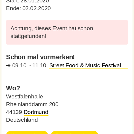
Start:
28.01.2020
Ende:
02.02.2020
Achtung, dieses Event hat schon
stattgefunden!
Schon mal vormerken!
➔
09.10. - 11.10.
Street Food & Music Festival
Dor
Wo?
Westfalenhalle
Rheinlanddamm 200
44139
Dortmund
Deutschland