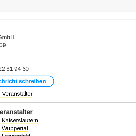
 GmbH
259
d
 22 81 94 60
chricht schreiben
Veranstalter
ranstalter
.
Kaiserslautern
.
Wuppertal