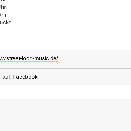
Uhr
Uhr
rucks
ww.street-food-music.de/
 auf:
Facebook